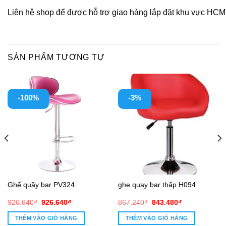
Liên hệ shop để được hỗ trợ giao hàng lắp đặt khu vực HCM 
SẢN PHẨM TƯƠNG TỰ
-100%
-3%
Ghế quầy bar PV324
ghe quay bar thấp H094
Giá
Giá
Giá
Giá
926.640
₫
926.640
₫
867.240
₫
843.480
₫
gốc
hiện
gốc
hiện
là:
tại
là:
tại
THÊM VÀO GIỎ HÀNG
THÊM VÀO GIỎ HÀNG
926.640₫.
là:
867.240₫.
là: