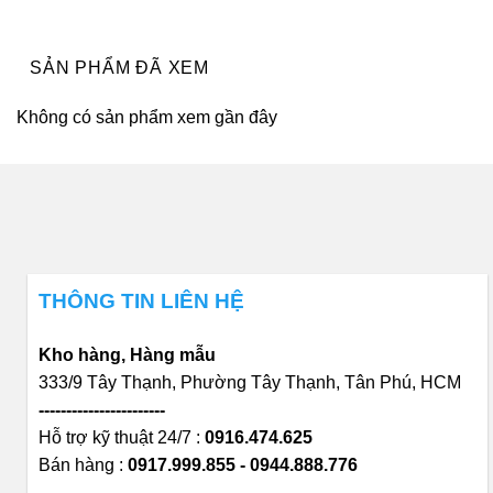
926.640₫.
843.480₫.
SẢN PHẨM ĐÃ XEM
Không có sản phẩm xem gần đây
THÔNG TIN LIÊN HỆ
Kho hàng, Hàng mẫu
333/9 Tây Thạnh, Phường Tây Thạnh, Tân Phú, HCM
-----------------------
Hỗ trợ kỹ thuật 24/7 :
0916.474.625
Bán hàng :
0917.999.855 - 0944.888.776