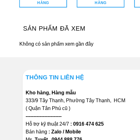
1.092.960₫.
700.920₫.
HÀNG
HÀNG
SẢN PHẨM ĐÃ XEM
Không có sản phẩm xem gần đây
THÔNG TIN LIÊN HỆ
Kho hàng, Hàng mẫu
333/9 Tây Thạnh, Phường Tây Thạnh, HCM
( Quận Tân Phú cũ )
-----------------------
Hỗ trợ kỹ thuật 24/7
:
0916 474 625
Bán hàng
: Zalo / Mobile
Ms
. Tuyết 0944.888.776