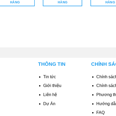
736.560₫.
938.520₫.
HÀNG
HÀNG
HÀNG
THÔNG TIN
CHÍNH S
Tin tức
Chính sách
Giới thiệu
Chính sác
Liên hệ
Phương th
Dự Án
Hướng dẫ
FAQ