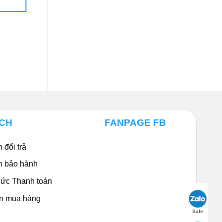
403.920₫.
HÀNG
ÁCH
FANPAGE FB
 đổi trả
h bảo hành
ức Thanh toán
n mua hàng
Sale