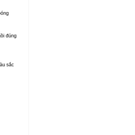
bóng
gồi đúng
màu sắc