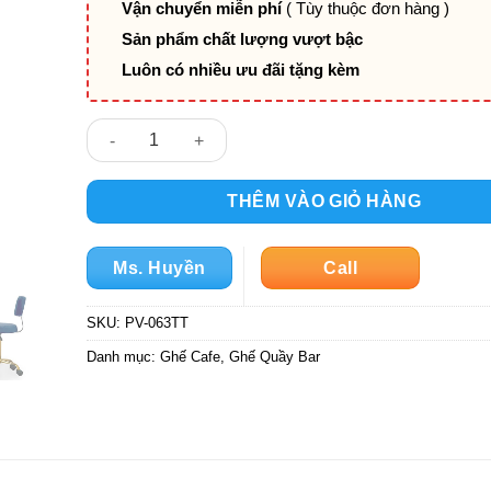
Vận chuyển miễn phí
( Tùy thuộc đơn hàng )
Sản phẩm chất lượng vượt bậc
Luôn có nhiều ưu đãi tặng kèm
Ghế quầy bar thấp - ghế xoay spa PV-063TT số lượng
THÊM VÀO GIỎ HÀNG
Ms. Huyền
Call
SKU:
PV-063TT
Danh mục:
Ghế Cafe
,
Ghế Quầy Bar