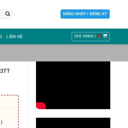
ĐĂNG NHẬP / ĐĂNG KÝ
GIỎ HÀNG /
0
₫
G
LIÊN HỆ
63TT
 )