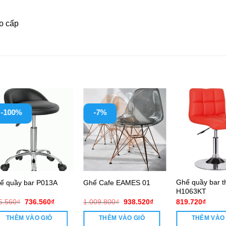
ao cấp
-100%
-7%
Ghế quầy bar t
ế quầy bar P013A
Ghế Cafe EAMES 01
H1063KT
Giá
Giá
Giá
Giá
6.560
₫
736.560
₫
1.009.800
₫
938.520
₫
819.720
₫
gốc
hiện
gốc
hiện
là:
tại
là:
tại
THÊM VÀO GIỎ
THÊM VÀO GIỎ
THÊM VÀO
736.560₫.
là:
1.009.800₫.
là: