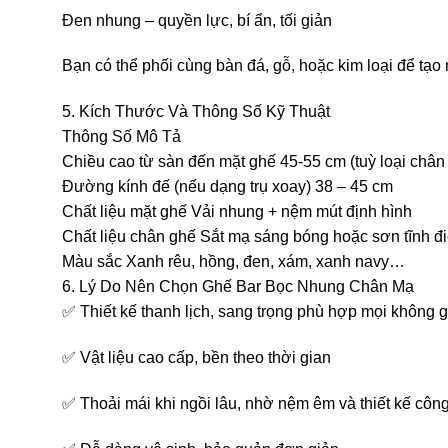
Đen nhung – quyền lực, bí ẩn, tối giản
Bạn có thể phối cùng bàn đá, gỗ, hoặc kim loại để tạo 
5. Kích Thước Và Thông Số Kỹ Thuật
Thông Số Mô Tả
Chiều cao từ sàn đến mặt ghế 45-55 cm (tuỳ loại chân
Đường kính đế (nếu dạng trụ xoay) 38 – 45 cm
Chất liệu mặt ghế Vải nhung + nệm mút định hình
Chất liệu chân ghế Sắt mạ sáng bóng hoặc sơn tĩnh đ
Màu sắc Xanh rêu, hồng, đen, xám, xanh navy…
6. Lý Do Nên Chọn Ghế Bar Bọc Nhung Chân Mạ
✅ Thiết kế thanh lịch, sang trọng phù hợp mọi không 
✅ Vật liệu cao cấp, bền theo thời gian
✅ Thoải mái khi ngồi lâu, nhờ nệm êm và thiết kế công