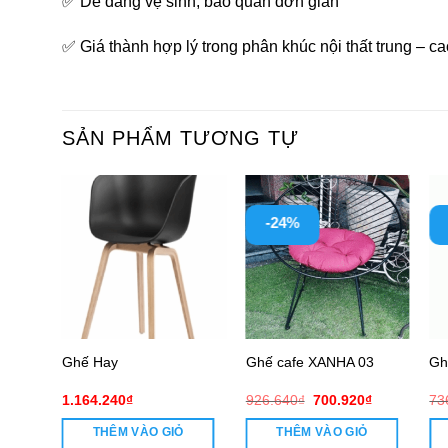
✅ Dễ dàng vệ sinh, bảo quản đơn giản
✅ Giá thành hợp lý trong phân khúc nội thất trung – c
SẢN PHẨM TƯƠNG TỰ
-24%
Ghế Hay
Ghế cafe XANHA 03
Gh
Giá
Giá
Giá
960
₫
1.164.240
₫
926.640
₫
700.920
₫
73
hiện
gốc
hiện
tại
là:
tại
THÊM VÀO GIỎ
THÊM VÀO GIỎ
360₫.
là:
926.640₫.
là: