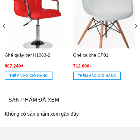
Ghế quầy bar H1063-2
Ghế cà phê CF01
867.240
₫
712.800
₫
THÊM VÀO GIỎ HÀNG
THÊM VÀO GIỎ HÀNG
SẢN PHẨM ĐÃ XEM
Không có sản phẩm xem gần đây