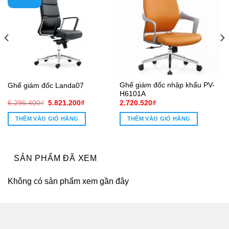
Ghế giám đốc nhập khẩu PV-
Ghế giám đốc Landa07
H6101A
Giá
Giá
6.296.400
₫
5.821.200
₫
2.720.520
₫
gốc
hiện
là:
tại
THÊM VÀO GIỎ HÀNG
THÊM VÀO GIỎ HÀNG
6.296.400₫.
là:
5.821.200₫.
SẢN PHẨM ĐÃ XEM
Không có sản phẩm xem gần đây