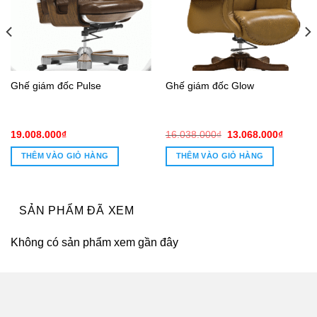
Ghế giám đốc Pulse
Ghế giám đốc Glow
Giá
Giá
19.008.000
₫
16.038.000
₫
13.068.000
₫
gốc
hiện
là:
tại
THÊM VÀO GIỎ HÀNG
THÊM VÀO GIỎ HÀNG
16.038.000₫.
là:
0₫.
13.068.
SẢN PHẨM ĐÃ XEM
Không có sản phẩm xem gần đây