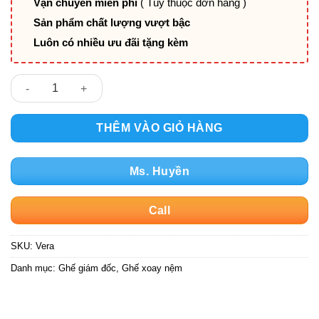
Vận chuyển miễn phí
( Tùy thuộc đơn hàng )
Sản phẩm chất lượng vượt bậc
Luôn có nhiều ưu đãi tặng kèm
Ghế giám đốc masage Vera số lượng
THÊM VÀO GIỎ HÀNG
Ms. Huyền
Call
SKU:
Vera
Danh mục:
Ghế giám đốc
,
Ghế xoay nệm