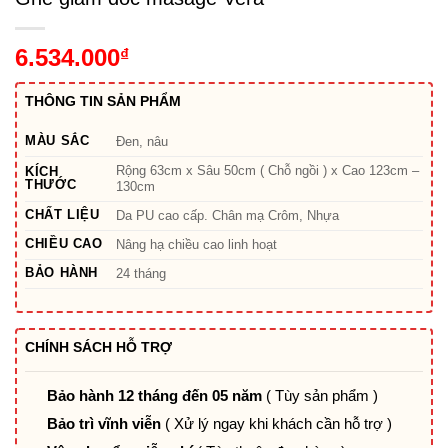
6.534.000
₫
THÔNG TIN SẢN PHẨM
MÀU SẮC
Đen, nâu
Rộng 63cm x Sâu 50cm ( Chỗ ngồi ) x Cao 123cm –
KÍCH
THƯỚC
130cm
CHẤT LIỆU
Da PU cao cấp. Chân mạ Crôm, Nhựa
CHIỀU CAO
Nâng hạ chiều cao linh hoạt
BẢO HÀNH
24 tháng
CHÍNH SÁCH HỖ TRỢ
Bảo hành 12 tháng đến 05 năm
( Tùy sản phẩm )
Bảo trì vĩnh viễn
( Xử lý ngay khi khách cần hỗ trợ )