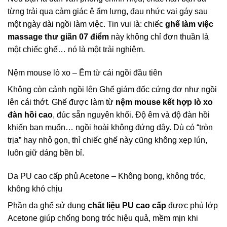
từng trải qua cảm giác ê ẩm lưng, đau nhức vai gáy sau
một ngày dài ngồi làm việc. Tin vui là: chiếc
ghế làm việc
massage thư giãn 07 điểm
này không chỉ đơn thuần là
một chiếc ghế… nó là một trải nghiệm.
Nệm mouse lò xo – Êm từ cái ngồi đầu tiên
Không còn cảnh ngồi lên
Ghế giám đốc
cứng đơ như ngồi
lên cái thớt. Ghế được làm từ
nệm mouse kết hợp lò xo
đàn hồi cao
, đúc sẵn nguyên khối. Độ êm và độ đàn hồi
khiến bạn muốn… ngồi hoài không đứng dậy. Dù có “tròn
trịa” hay nhỏ gọn, thì chiếc ghế này cũng không xẹp lún,
luôn giữ dáng bền bỉ.
Da PU cao cấp phủ Acetone – Không bong, không tróc,
không khó chịu
Phần da ghế sử dụng
chất liệu PU cao cấp
được phủ lớp
Acetone giúp chống bong tróc hiệu quả, mềm mịn khi