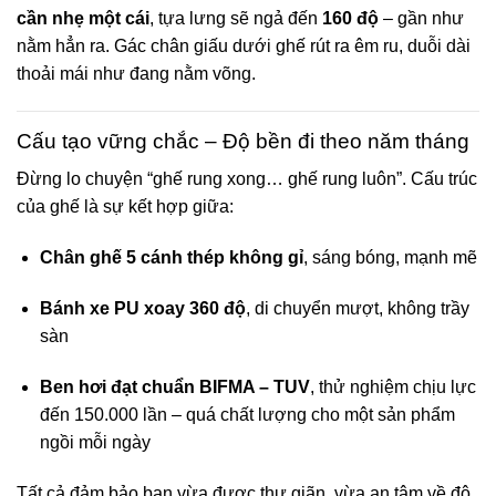
cần nhẹ một cái
, tựa lưng sẽ ngả đến
160 độ
– gần như
nằm hẳn ra. Gác chân giấu dưới ghế rút ra êm ru, duỗi dài
thoải mái như đang nằm võng.
Cấu tạo vững chắc – Độ bền đi theo năm tháng
Đừng lo chuyện “ghế rung xong… ghế rung luôn”. Cấu trúc
của ghế là sự kết hợp giữa:
Chân ghế 5 cánh thép không gỉ
, sáng bóng, mạnh mẽ
Bánh xe PU xoay 360 độ
, di chuyển mượt, không trầy
sàn
Ben hơi đạt chuẩn BIFMA – TUV
, thử nghiệm chịu lực
đến 150.000 lần – quá chất lượng cho một sản phẩm
ngồi mỗi ngày
Tất cả đảm bảo bạn vừa được thư giãn, vừa an tâm về độ