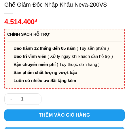
Ghế Giám Đốc Nhập Khẩu Neva-200VS
4.514.400
₫
CHÍNH SÁCH HỖ TRỢ
Bảo hành 12 tháng đến 05 năm
( Tùy sản phẩm )
Bảo trì vĩnh viễn
( Xử lý ngay khi khách cần hỗ trợ )
Vận chuyển miễn phí
( Tùy thuộc đơn hàng )
Sản phẩm chất lượng vượt bậc
Luôn có nhiều ưu đãi tặng kèm
Ghế Giám Đốc Nhập Khẩu Neva-200VS số lượng
THÊM VÀO GIỎ HÀNG