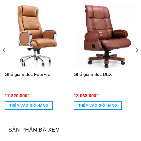
Ghế giám đốc FourPro
Ghế giám đốc DEX
17.820.000
₫
13.068.000
₫
THÊM VÀO GIỎ HÀNG
THÊM VÀO GIỎ HÀNG
8.000₫.
SẢN PHẨM ĐÃ XEM