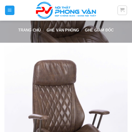
Skip
to
content
TRANG CHỦ
/
GHẾ VĂN PHÒNG
/
GHẾ GIÁM ĐỐC