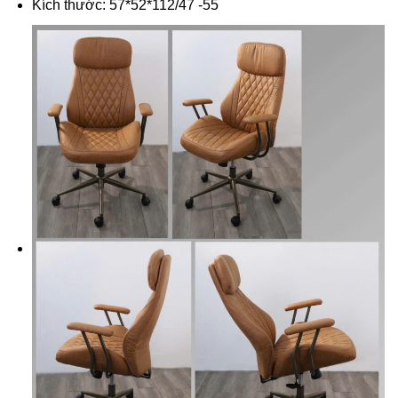
Kích thước: 57*52*112/47 -55