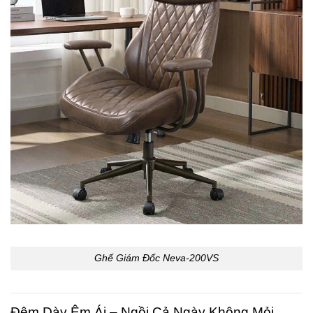
Ghế Giám Đốc Neva-200VS
Đệm Dày Êm Ái – Ngồi Cả Ngày Không Mỏi