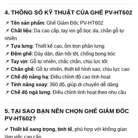
4. THÔNG SỐ KỸ THUẬT CỦA GHẾ PV-HT602
📌
Tên sản phẩm
: Ghế Giám Đốc PV-HT602
📌
Chất liệu
: Da cao cấp, tay vịn gỗ bọc da, chân gỗ tự
nhiên
📌
Tựa lưng
: Thiết kế cao, ôm trọn phần lưng
📌
Đệm ghế
: Dày dặn, đàn hồi tốt, chống bong tróc
📌
Tay vịn
: Gỗ tự nhiên, chắc chắn, chịu lực tốt
📌
Chân ghế
: Gỗ tự nhiên, thiết kế hình sao, chịu lực cao
📌
Chế độ nâng hạ
: Điều chỉnh độ cao linh hoạt
📌
Tính năng xoay
: 360 độ, giúp di chuyển dễ dàng
📌
Chế độ ngả lưng
: Điều chỉnh linh hoạt theo nhu cầu
5. TẠI SAO BẠN NÊN CHỌN GHẾ GIÁM ĐỐC
PV-HT602?
✔
Thiết kế sang trọng, tinh tế
, phù hợp với không gian
làm việc cao cấp.