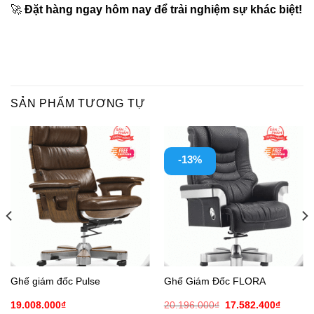
🚀
Đặt hàng ngay hôm nay để trải nghiệm sự khác biệt!
SẢN PHẨM TƯƠNG TỰ
-13%
Ghế giám đốc Pulse
Ghế Giám Đốc FLORA
Giá
Giá
19.008.000
₫
20.196.000
₫
17.582.400
₫
gốc
hiện