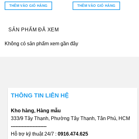
là:
tại
THÊM VÀO GIỎ HÀNG
THÊM VÀO GIỎ HÀNG
20.196.000₫.
là:
8.000₫.
17.582.
SẢN PHẨM ĐÃ XEM
Không có sản phẩm xem gần đây
THÔNG TIN LIÊN HỆ
Kho hàng, Hàng mẫu
333/9 Tây Thạnh, Phường Tây Thạnh, Tân Phú, HCM
-----------------------
Hỗ trợ kỹ thuật 24/7 :
0916.474.625