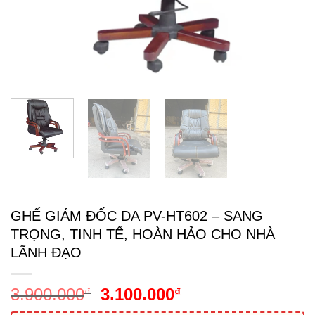
GHẾ GIÁM ĐỐC DA PV-HT602 – SANG
TRỌNG, TINH TẾ, HOÀN HẢO CHO NHÀ
LÃNH ĐẠO
Giá
Giá
3.900.000
3.100.000
₫
₫
gốc
hiện