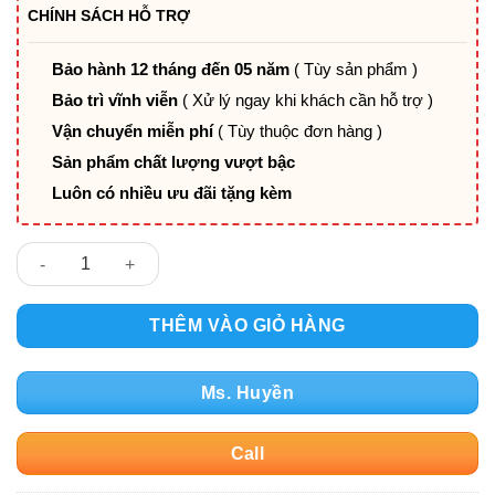
là:
tại
CHÍNH SÁCH HỖ TRỢ
3.900.000₫.
là:
3.100.000₫.
Bảo hành 12 tháng đến 05 năm
( Tùy sản phẩm )
Bảo trì vĩnh viễn
( Xử lý ngay khi khách cần hỗ trợ )
Vận chuyển miễn phí
( Tùy thuộc đơn hàng )
Sản phẩm chất lượng vượt bậc
Luôn có nhiều ưu đãi tặng kèm
GHẾ GIÁM ĐỐC DA PV-HT602 – SANG TRỌNG, TINH TẾ, HOÀN 
THÊM VÀO GIỎ HÀNG
Ms. Huyền
Call