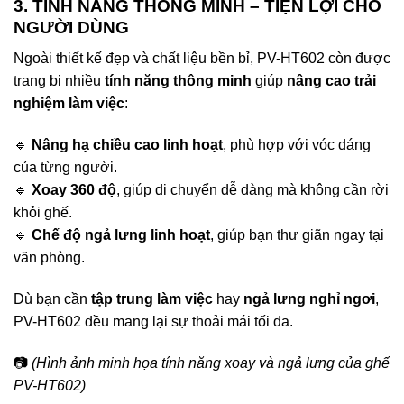
3. TÍNH NĂNG THÔNG MINH – TIỆN LỢI CHO
NGƯỜI DÙNG
Ngoài thiết kế đẹp và chất liệu bền bỉ, PV-HT602 còn được
trang bị nhiều
tính năng thông minh
giúp
nâng cao trải
nghiệm làm việc
:
🔹
Nâng hạ chiều cao linh hoạt
, phù hợp với vóc dáng
của từng người.
🔹
Xoay 360 độ
, giúp di chuyển dễ dàng mà không cần rời
khỏi ghế.
🔹
Chế độ ngả lưng linh hoạt
, giúp bạn thư giãn ngay tại
văn phòng.
Dù bạn cần
tập trung làm việc
hay
ngả lưng nghỉ ngơi
,
PV-HT602 đều mang lại sự thoải mái tối đa.
📷
(Hình ảnh minh họa tính năng xoay và ngả lưng của ghế
PV-HT602)