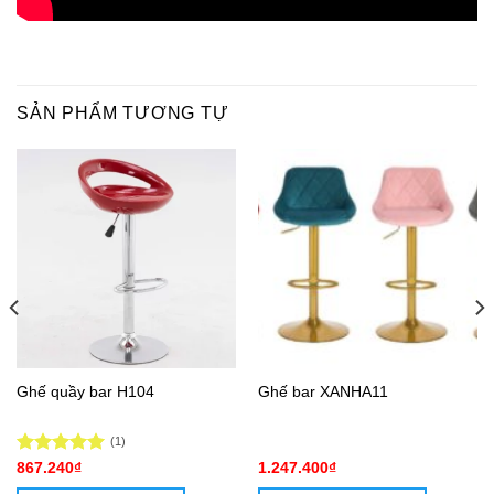
SẢN PHẨM TƯƠNG TỰ
Ghế quầy bar H104
Ghế bar XANHA11
(1)
Được xếp
867.240
₫
1.247.400
₫
hạng
5.00