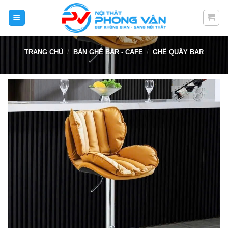
Skip
to
content
TRANG CHỦ
/
BÀN GHẾ BAR - CAFE
/
GHẾ QUẦY BAR