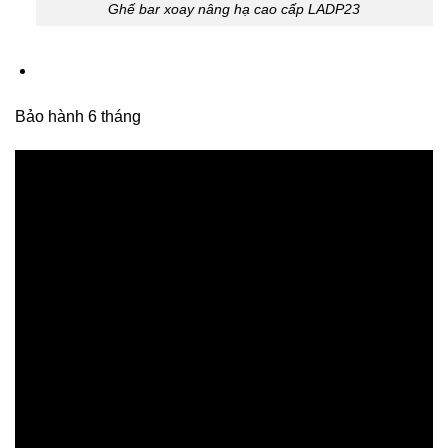
Ghế bar xoay nâng hạ cao cấp LADP23
Bảo hành 6 tháng