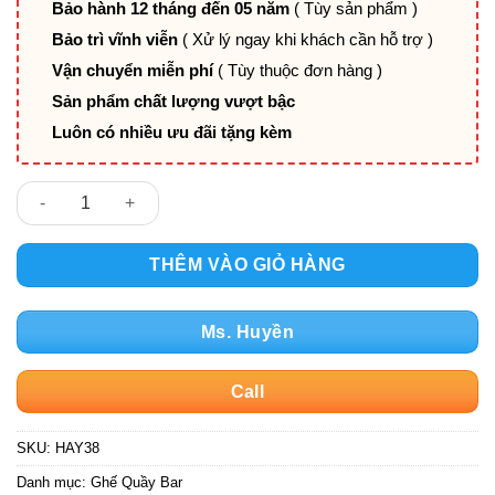
Bảo hành 12 tháng đến 05 năm
( Tùy sản phẩm )
Bảo trì vĩnh viễn
( Xử lý ngay khi khách cần hỗ trợ )
Vận chuyển miễn phí
( Tùy thuộc đơn hàng )
Sản phẩm chất lượng vượt bậc
Luôn có nhiều ưu đãi tặng kèm
Ghế quầy bar chân sắt ống tròn mặt nhựa PV-HAY38 số lượng
THÊM VÀO GIỎ HÀNG
Ms. Huyền
Call
SKU:
HAY38
Danh mục:
Ghế Quầy Bar