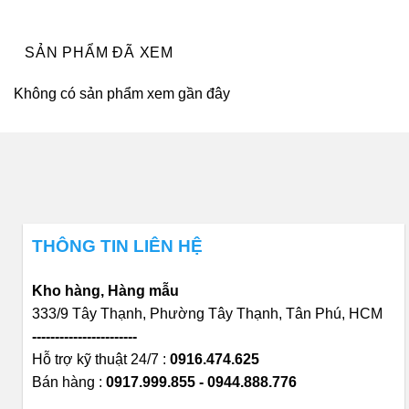
926.640₫.
843.480₫.
SẢN PHẨM ĐÃ XEM
Không có sản phẩm xem gần đây
THÔNG TIN LIÊN HỆ
Kho hàng, Hàng mẫu
333/9 Tây Thạnh, Phường Tây Thạnh, Tân Phú, HCM
-----------------------
Hỗ trợ kỹ thuật 24/7 :
0916.474.625
Bán hàng :
0917.999.855 - 0944.888.776