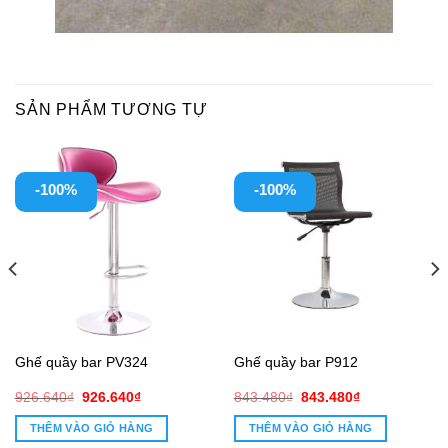
SẢN PHẨM TƯƠNG TỰ
-100%
-100%
Ghế quầy bar PV324
Ghế quầy bar P912
Giá
Giá
Giá
Giá
926.640
₫
926.640
₫
843.480
₫
843.480
₫
gốc
hiện
gốc
hiện
là:
tại
là:
tại
THÊM VÀO GIỎ HÀNG
THÊM VÀO GIỎ HÀNG
926.640₫.
là:
843.480₫.
là: