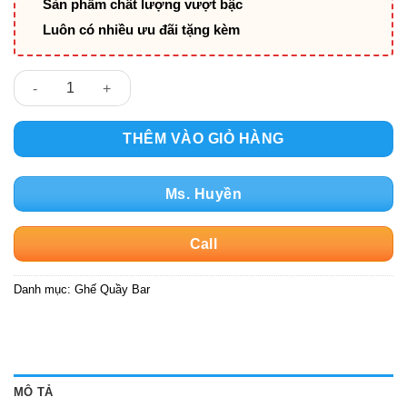
Sản phẩm chất lượng vượt bậc
Luôn có nhiều ưu đãi tặng kèm
Ghế quầy bar Tractor chân sắt mặt gỗ thông số lượng
THÊM VÀO GIỎ HÀNG
Ms. Huyền
Call
Danh mục:
Ghế Quầy Bar
MÔ TẢ