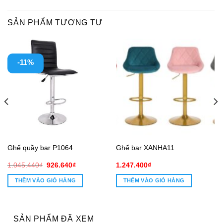
SẢN PHẨM TƯƠNG TỰ
-11%
Ghế quầy bar P1064
Ghế bar XANHA11
Giá
Giá
1.045.440
₫
926.640
₫
1.247.400
₫
gốc
hiện
là:
tại
THÊM VÀO GIỎ HÀNG
THÊM VÀO GIỎ HÀNG
1.045.440₫.
là:
926.640₫.
SẢN PHẨM ĐÃ XEM