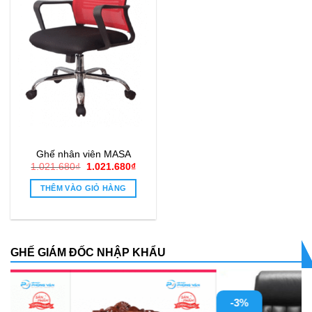
Ghế nhân viên MASA
Giá
Giá
1.021.680
₫
1.021.680
₫
gốc
hiện
là:
tại
THÊM VÀO GIỎ HÀNG
1.021.680₫.
là:
1.021.680₫.
GHẾ GIÁM ĐỐC NHẬP KHẨU
-3%