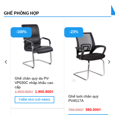
GHẾ PHÒNG HỌP
-23%
-23%
Ghế lưới chân quỳ
Ghế chân quỳ lưới PVC16C
PV4517A
0.800₫.
Giá
Giá
Giá
Giá
756.000
₫
580.000
₫
1.100.000
₫
850.000
₫
gốc
hiện
gốc
hiện