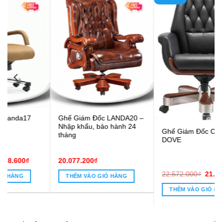
Ghế Giám Đốc LANDA20 –
Nhập khẩu, bảo hành 24
Ghế Giám Đốc Cao Cấp
tháng
DOVE
20.077.200
₫
Giá
Giá
22.572.000
₫
21.978.000
₫
THÊM VÀO GIỎ HÀNG
gốc
hiện
8.600₫.
là:
tại
THÊM VÀO GIỎ HÀNG
22.572.000₫.
là:
21.978