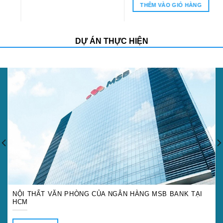
là:
tại
là:
tại
THÊM VÀO GIỎ HÀNG
THÊM VÀO GIỎ HÀNG
756.000₫.
là:
1.100.000₫.
là:
580.000₫.
850.000₫.
DỰ ÁN THỰC HIỆN
NỘI THẤT VĂN PHÒNG CỦA NGÂN HÀNG MSB BANK TẠI
HCM