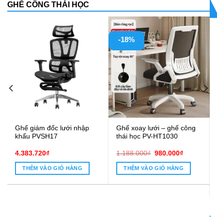
GHẾ CÔNG THÁI HỌC
-18%
Ghế giám đốc lưới nhập
Ghế xoay lưới – ghế công
khẩu PVSH17
thái học PV-HT1030
Giá
Giá
4.383.720
₫
1.188.000
₫
980.000
₫
gốc
hiện
là:
tại
THÊM VÀO GIỎ HÀNG
THÊM VÀO GIỎ HÀNG
1.188.000₫.
là:
980.000₫.