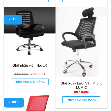
1.540.000₫.
là:
500.000₫.
là:
1.050.000₫.
390.000₫
-13%
Ghế nhân viên NovaX
Giá
Giá
800.000
₫
700.000
₫
gốc
hiện
là:
tại
THÊM VÀO GIỎ HÀNG
Ghế Xoay Lưới Văn Phòng
800.000₫.
là:
700.000₫.
LUMIC
807.840
₫
THÊM VÀO GIỎ HÀNG
-100%