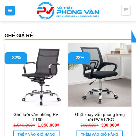
Skip
to
content
GHẾ GIÁ RẺ
-32%
-22%
Ghế lưới văn phòng PV-
Ghế xoay văn phòng lưng
LT160
lưới PV-517KG
Giá
Giá
Giá
Giá
1.540.000
₫
1.050.000
₫
500.000
₫
390.000
₫
gốc
hiện
gốc
hiện
là:
tại
là:
tại
THÊM VÀO GIỎ HÀNG
THÊM VÀO GIỎ HÀNG