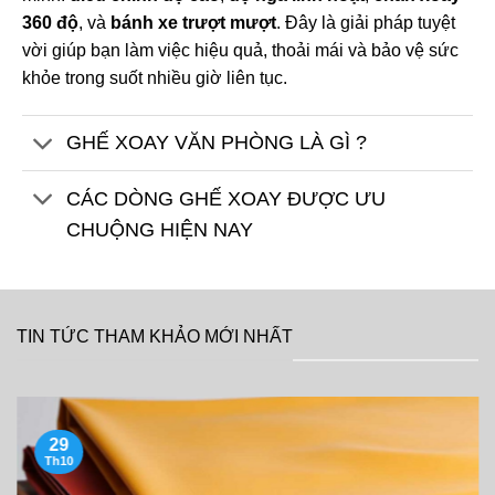
360 độ
, và
bánh xe trượt mượt
. Đây là giải pháp tuyệt
vời giúp bạn làm việc hiệu quả, thoải mái và bảo vệ sức
khỏe trong suốt nhiều giờ liên tục.
GHẾ XOAY VĂN PHÒNG LÀ GÌ ?
CÁC DÒNG GHẾ XOAY ĐƯỢC ƯU
CHUỘNG HIỆN NAY
TIN TỨC THAM KHẢO MỚI NHẤT
29
Th10