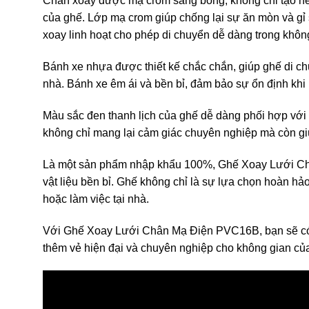
Chân xoay được mạ crom sáng bóng, không chỉ tạo nê
của ghế. Lớp mạ crom giúp chống lại sự ăn mòn và gỉ 
xoay linh hoạt cho phép di chuyển dễ dàng trong không 
Bánh xe nhựa được thiết kế chắc chắn, giúp ghế di c
nhà. Bánh xe êm ái và bền bỉ, đảm bảo sự ổn định khi 
Màu sắc đen thanh lịch của ghế dễ dàng phối hợp với 
không chỉ mang lại cảm giác chuyên nghiệp mà còn gi
Là một sản phẩm nhập khẩu 100%, Ghế Xoay Lưới Châ
vật liệu bền bỉ. Ghế không chỉ là sự lựa chọn hoàn h
hoặc làm việc tại nhà.
Với Ghế Xoay Lưới Chân Mạ Điện PVC16B, bạn sẽ có đư
thêm vẻ hiện đại và chuyên nghiệp cho không gian củ