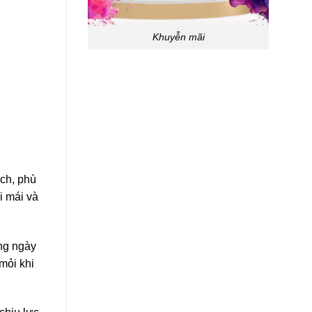
Khuyễn mãi
ch, phù
i mái và
ững ngày
mỏi khi