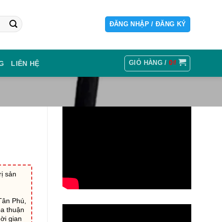
ĐĂNG NHẬP / ĐĂNG KÝ
GIỎ HÀNG /
0
₫
G
LIÊN HỆ
ị sản
Tân Phú,
ỏa thuận
ời gian