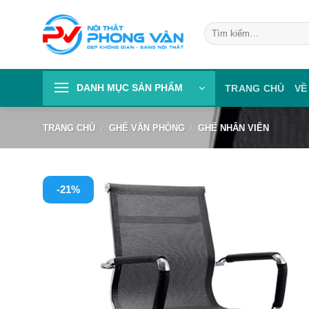
Skip
to
Tìm
kiếm:
content
DANH MỤC SẢN PHẨM
TRANG CHỦ
VỀ
TRANG CHỦ
/
GHẾ VĂN PHÒNG
/
GHẾ NHÂN VIÊN
-21%