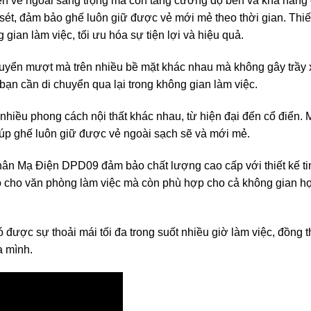
n vẻ ngoài sang trọng mà còn tăng cường độ bền và khả năng 
sét, đảm bảo ghế luôn giữ được vẻ mới mẻ theo thời gian. Thiế
gian làm việc, tối ưu hóa sự tiện lợi và hiệu quả.
huyển mượt mà trên nhiều bề mặt khác nhau mà không gây trầy
bạn cần di chuyển qua lại trong không gian làm việc.
nhiều phong cách nội thất khác nhau, từ hiện đại đến cổ điển.
úp ghế luôn giữ được vẻ ngoài sạch sẽ và mới mẻ.
n Mạ Điện DPD09 đảm bảo chất lượng cao cấp với thiết kế ti
ảo cho văn phòng làm việc mà còn phù hợp cho cả không gian họ
ợc sự thoải mái tối đa trong suốt nhiều giờ làm việc, đồng t
a mình.