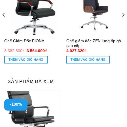
Ghế giám đốc ZEN lưng ốp gỗ
Ghế Giám Đốc FIONA
cao cấp
Giá
Giá
3.682.800
₫
3.564.000
₫
4.027.320
₫
gốc
hiện
là:
tại
THÊM VÀO GIỎ HÀNG
THÊM VÀO GIỎ HÀNG
3.682.800₫.
là:
3.564.000₫.
SẢN PHẨM ĐÃ XEM
-100%