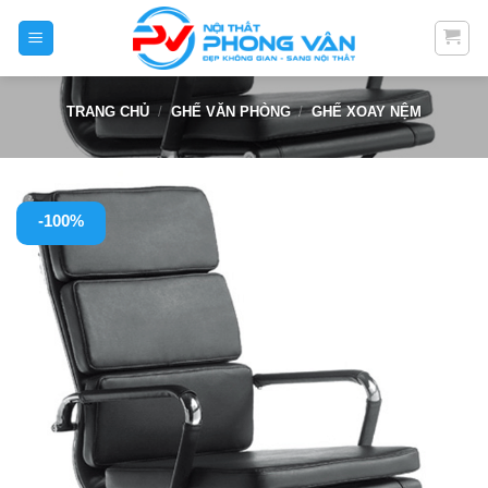
Skip
to
content
TRANG CHỦ
/
GHẾ VĂN PHÒNG
/
GHẾ XOAY NỆM
-100%