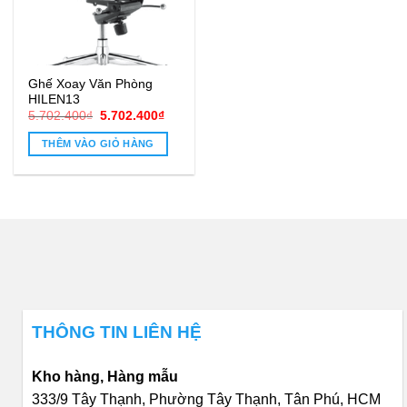
Ghế Xoay Văn Phòng
HILEN13
Giá
Giá
5.702.400
₫
5.702.400
₫
gốc
hiện
là:
tại
THÊM VÀO GIỎ HÀNG
5.702.400₫.
là:
5.702.400₫.
THÔNG TIN LIÊN HỆ
Kho hàng, Hàng mẫu
333/9 Tây Thạnh, Phường Tây Thạnh, Tân Phú, HCM