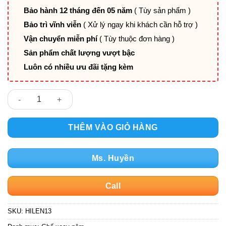
5.702.400₫.
Bảo hành 12 tháng đến 05 năm
( Tùy sản phẩm )
Bảo trì vĩnh viễn
( Xử lý ngay khi khách cần hỗ trợ )
Vận chuyển miễn phí
( Tùy thuộc đơn hàng )
Sản phẩm chất lượng vượt bậc
Luôn có nhiều ưu đãi tặng kèm
Ghế Xoay Văn Phòng HILEN13 số lượng
THÊM VÀO GIỎ HÀNG
Ms. Huyền
Call
SKU:
HILEN13