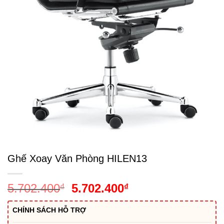
Ghế Xoay Văn Phòng HILEN13
Giá
Giá
5.702.400
5.702.400
₫
₫
gốc
hiện
là:
tại
CHÍNH SÁCH HỖ TRỢ
5.702.400₫.
là: