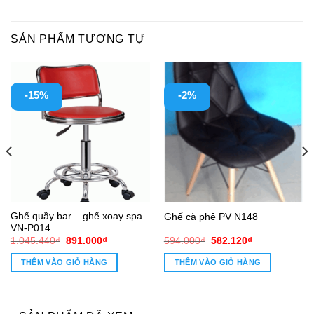
SẢN PHẨM TƯƠNG TỰ
-15%
-2%
Ghế quầy bar – ghế xoay spa
Ghế cà phê PV N148
VN-P014
Giá
Giá
Giá
Giá
1.045.440
₫
891.000
₫
594.000
₫
582.120
₫
gốc
hiện
gốc
hiện
là:
tại
là:
tại
THÊM VÀO GIỎ HÀNG
THÊM VÀO GIỎ HÀNG
1.045.440₫.
là:
594.000₫.
là:
891.000₫.
582.120₫.