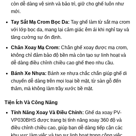
còn dễ dàng vệ sinh và bảo trì, giữ cho ghế luôn như
mới.
Tay Sắt Mạ Crom Bọc Da:
Tay ghế làm từ sắt mạ crom
với lớp bọc da, mang lại cảm giác êm ái khi nghỉ tay và
tăng cường sự ổn định.
Chân Xoay Mạ Crom:
Chân ghế xoay được mạ crom,
không chỉ đảm bảo độ bền mà còn tạo sự linh hoạt và
dễ dàng điều chỉnh chiều cao ghế theo nhu cầu.
Bánh Xe Nhựa:
Bánh xe nhựa chắc chắn giúp ghế di
chuyển dễ dàng trên mọi loại bề mặt, từ sàn gỗ đến
thảm, mà không làm trầy xước bề mặt.
Tiện Ích Và Công Năng
Tính Năng Xoay Và Điều Chỉnh:
Ghế da xoay PV-
VP030BHS được trang bị tính năng xoay 360 độ và
điều chỉnh chiều cao, giúp bạn dễ dàng tiếp cận các
khu vực làm việc và tạo sự linh hoạt trong công việc.