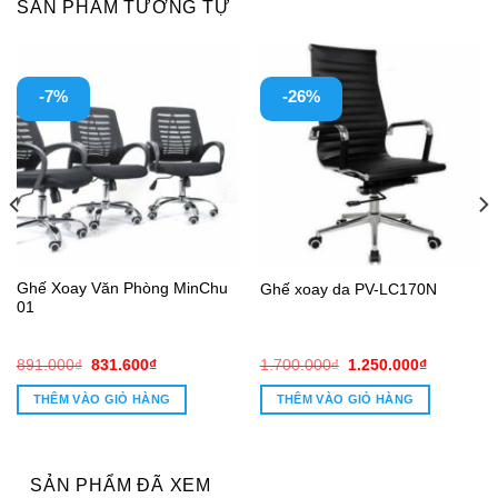
SẢN PHẨM TƯƠNG TỰ
-7%
-26%
Ghế Xoay Văn Phòng MinChu
Ghế xoay da PV-LC170N
01
Giá
Giá
Giá
Giá
891.000
₫
831.600
₫
1.700.000
₫
1.250.000
₫
gốc
hiện
gốc
hiện
là:
tại
là:
tại
THÊM VÀO GIỎ HÀNG
THÊM VÀO GIỎ HÀNG
891.000₫.
là:
1.700.000₫.
là:
831.600₫.
1.250.000
SẢN PHẨM ĐÃ XEM