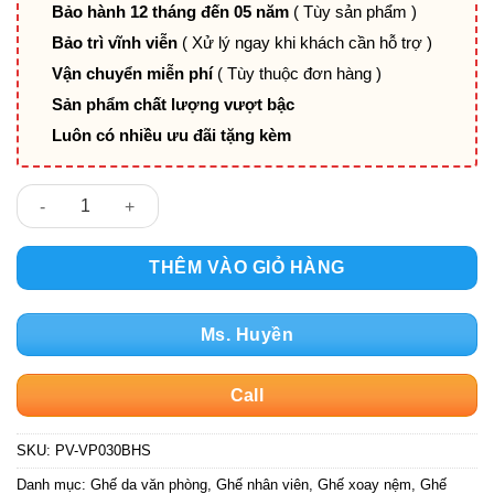
Bảo hành 12 tháng đến 05 năm
( Tùy sản phẩm )
Bảo trì vĩnh viễn
( Xử lý ngay khi khách cần hỗ trợ )
Vận chuyển miễn phí
( Tùy thuộc đơn hàng )
Sản phẩm chất lượng vượt bậc
Luôn có nhiều ưu đãi tặng kèm
Ghế xoay lưng trung bọc da PV-VP030BHS số lượng
THÊM VÀO GIỎ HÀNG
Ms. Huyền
Call
SKU:
PV-VP030BHS
Danh mục:
Ghế da văn phòng
,
Ghế nhân viên
,
Ghế xoay nệm
,
Ghế