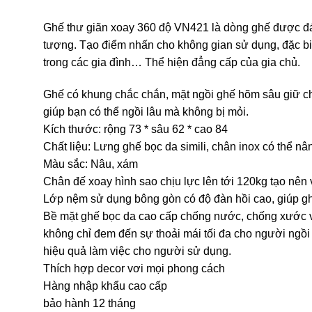
Ghế thư giãn xoay 360 độ VN421 là dòng ghế được đán
tượng. Tạo điểm nhấn cho không gian sử dụng, đặc biệ
trong các gia đình… Thể hiện đẳng cấp của gia chủ.
Ghế có khung chắc chắn, mặt ngồi ghế hõm sâu giữ cho 
giúp bạn có thể ngồi lâu mà không bị mỏi.
Kích thước: rộng 73 * sâu 62 * cao 84
Chất liệu: Lưng ghế bọc da simili, chân inox có thể nâ
Màu sắc: Nâu, xám
Chân đế xoay hình sao chịu lực lên tới 120kg tạo nên
Lớp nệm sử dụng bông gòn có độ đàn hồi cao, giúp gh
Bề mặt ghế bọc da cao cấp chống nước, chống xước v
không chỉ đem đến sự thoải mái tối đa cho người ngồi 
hiệu quả làm việc cho người sử dụng.
Thích hợp decor vơi mọi phong cách
Hàng nhập khẩu cao cấp
bảo hành 12 tháng