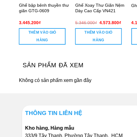
bênh
Ghế bập bênh thuyền thư
Ghế Xoay Thư Giãn Nệm
Gh
9
giãn GTG-0609
Dày Cao Cấp VN421
Giá
Giá
3.445.200
₫
5.346.000
₫
4.573.800
₫
4.
gốc
hiện
là:
tại
THÊM VÀO GIỎ
THÊM VÀO GIỎ
5.346.000₫.
là:
4.573.8
HÀNG
HÀNG
SẢN PHẨM ĐÃ XEM
Không có sản phẩm xem gần đây
THÔNG TIN LIÊN HỆ
Kho hàng, Hàng mẫu
333/9 Tây Thạnh, Phường Tây Thạnh, HCM