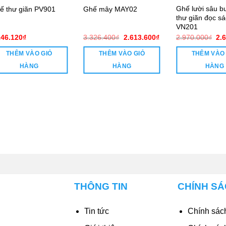
Ghế lười sâu 
ế thư giãn PV901
Ghế mây MAY02
thư giãn đọc s
VN201
Giá
Giá
Gi
146.120
₫
3.326.400
₫
2.613.600
₫
2.970.000
₫
2.
gốc
hiện
gố
là:
tại
là:
THÊM VÀO GIỎ
THÊM VÀO GIỎ
THÊM VÀO
3.326.400₫.
là:
2.9
00₫.
2.613.600₫.
HÀNG
HÀNG
HÀNG
THÔNG TIN
CHÍNH S
Tin tức
Chính sách