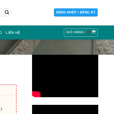
ĐĂNG NHẬP / ĐĂNG KÝ
GIỎ HÀNG /
0
₫
G
LIÊN HỆ
 )