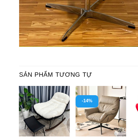
SẢN PHẨM TƯƠNG TỰ
-14%