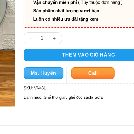
Vận chuyển miễn phí
( Tùy thuộc đơn hàng )
Sản phẩm chất lượng vượt bậc
Luôn có nhiều ưu đãi tặng kèm
Ghế Xoay Thư Giãn Cao Cấp VN431 số lượng
THÊM VÀO GIỎ HÀNG
Ms. Huyền
Call
SKU:
VN431
Danh mục:
Ghế thư giãn/ ghế đọc sách/ Sofa