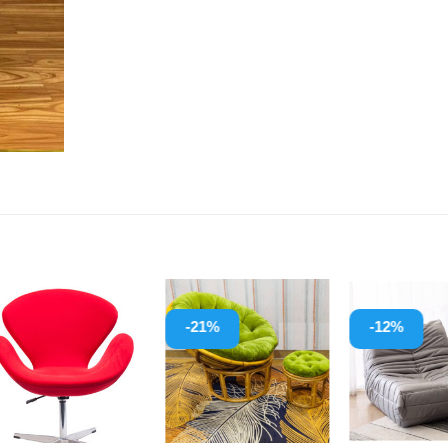
-21%
-12%