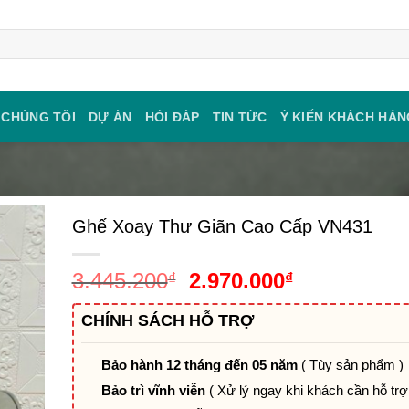
 CHÚNG TÔI
DỰ ÁN
HỎI ĐÁP
TIN TỨC
Ý KIẾN KHÁCH HÀN
Ghế Xoay Thư Giãn Cao Cấp VN431
Giá
Giá
3.445.200
2.970.000
₫
₫
gốc
hiện
CHÍNH SÁCH HỖ TRỢ
là:
tại
3.445.200₫.
là:
2.970.000₫.
Bảo hành 12 tháng đến 05 năm
( Tùy sản phẩm )
Bảo trì vĩnh viễn
( Xử lý ngay khi khách cần hỗ trợ