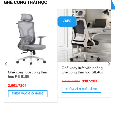
GHẾ CÔNG THÁI HỌC
-34%
Ghế xoay lưới văn phòng –
ghế công thái học SILA06
Ghế xoay lưới công thái
học RB-819B
Giá
Giá
1.425.600
₫
938.520
₫
gốc
hiện
2.601.720
₫
là:
tại
THÊM VÀO GIỎ HÀNG
1.425.600₫.
là:
THÊM VÀO GIỎ HÀNG
938.520₫.