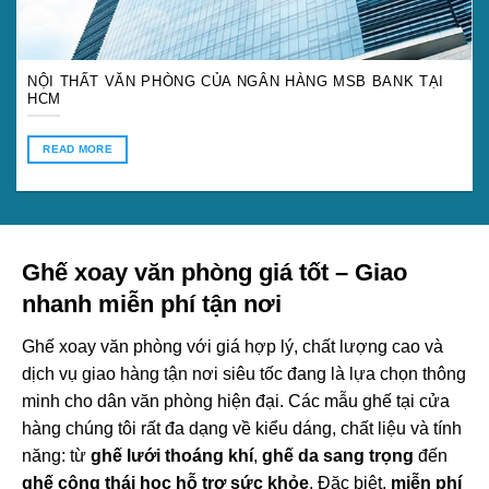
NỘI THẤT VĂN PHÒNG CỦA NGÂN HÀNG MSB BANK TẠI
HCM
READ MORE
Ghế xoay văn phòng giá tốt – Giao
nhanh miễn phí tận nơi
Ghế xoay văn phòng với giá hợp lý, chất lượng cao và
dịch vụ giao hàng tận nơi siêu tốc đang là lựa chọn thông
minh cho dân văn phòng hiện đại. Các mẫu ghế tại cửa
hàng chúng tôi rất đa dạng về kiểu dáng, chất liệu và tính
năng: từ
ghế lưới thoáng khí
,
ghế da sang trọng
đến
ghế công thái học hỗ trợ sức khỏe
. Đặc biệt,
miễn phí