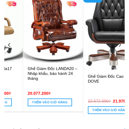
Ghế Giám Đốc LANDA20 –
Nhập khẩu, bảo hành 24
Ghế Giám Đốc Cao Cấp
tháng
DOVE
20.077.200
₫
Giá
Giá
22.572.000
₫
21.978.000
₫
THÊM VÀO GIỎ HÀNG
gốc
hiện
8.600₫.
là:
tại
THÊM VÀO GIỎ HÀNG
22.572.000₫.
là:
21.978