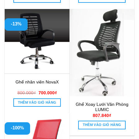
1.540.000₫.
là:
500.000₫.
là:
1.050.000₫.
390.000₫
-13%
Ghế nhân viên NovaX
Giá
Giá
800.000
₫
700.000
₫
gốc
hiện
là:
tại
THÊM VÀO GIỎ HÀNG
Ghế Xoay Lưới Văn Phòng
800.000₫.
là:
700.000₫.
LUMIC
807.840
₫
THÊM VÀO GIỎ HÀNG
-100%