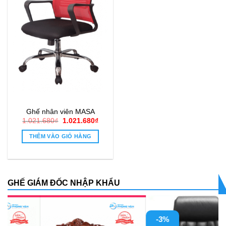
Ghế nhân viên MASA
Giá
Giá
1.021.680
₫
1.021.680
₫
gốc
hiện
là:
tại
THÊM VÀO GIỎ HÀNG
1.021.680₫.
là:
1.021.680₫.
GHẾ GIÁM ĐỐC NHẬP KHẨU
-3%