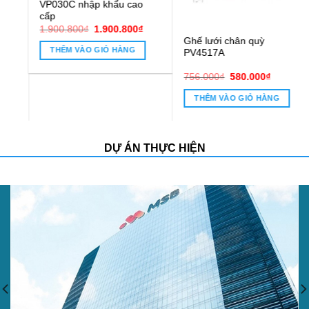
Ghế lưới chân quỳ
Ghế chân quỳ lưới PVC16C
PV4517A
0.800₫.
Giá
Giá
Giá
Giá
756.000
₫
580.000
₫
1.100.000
₫
850.000
₫
gốc
hiện
gốc
hiện
là:
tại
là:
tại
THÊM VÀO GIỎ HÀNG
THÊM VÀO GIỎ HÀNG
756.000₫.
là:
1.100.000₫.
là:
580.000₫.
850.000₫.
DỰ ÁN THỰC HIỆN