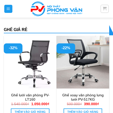
Skip
to
content
GHẾ GIÁ RẺ
-32%
-22%
Ghế lưới văn phòng PV-
Ghế xoay văn phòng lưng
LT160
lưới PV-517KG
Giá
Giá
Giá
Giá
1.540.000
₫
1.050.000
₫
500.000
₫
390.000
₫
gốc
hiện
gốc
hiện
là:
tại
là:
tại
THÊM VÀO GIỎ HÀNG
THÊM VÀO GIỎ HÀNG