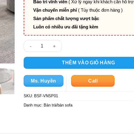
Bảo trì vĩnh viễn
( Xử lý ngay khi khách cần hỗ trợ
Vận chuyển miễn phí
( Tùy thuộc đơn hàng )
Sản phẩm chất lượng vượt bậc
Luôn có nhiều ưu đãi tặng kèm
Bàn trà mặt kính hiện đại nhập khẩu sang trọng BSF
THÊM VÀO GIỎ HÀNG
Ms. Huyền
Call
SKU:
BSF-VNSP01
Danh mục:
Bàn trà/bàn sofa