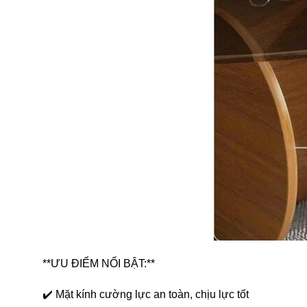
**ƯU ĐIỂM NỔI BẬT:**
✔️ Mặt kính cường lực an toàn, chịu lực tốt