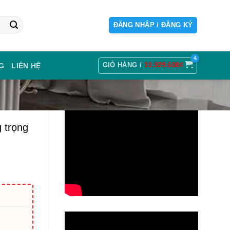
ĐĂNG NHẬP / ĐĂNG KÝ
GIỎ HÀNG /
10.929.600
₫
G
LIÊN HỆ
 trọng