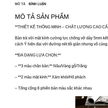
MÔ TẢ
BÌNH LUẬN
MÔ TẢ SẢN PHẨM
**THIẾT KẾ THÔNG MINH – CHẤT LƯỢNG CAO CẤ
Bàn trà với mặt kính cường lực chống vỡ dày 5mm kế
cách Ý hiện đại với đường nét tối giản nhưng vô cùng t
**ĐA DẠNG LỰA CHỌN:**
– **3 màu chân bàn:** Nâu/Vàng gỗ/Trắng
– **2 màu mặt kính:** Xám khói/Hổ phách
– Tổng cộng 6 phiên bản màu sắc khác nhau