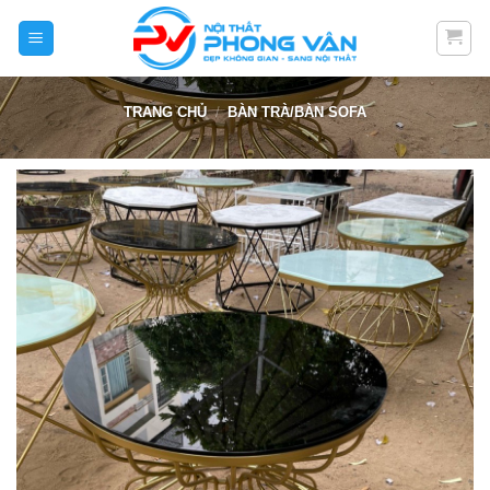
Skip
to
content
TRANG CHỦ
/
BÀN TRÀ/BÀN SOFA