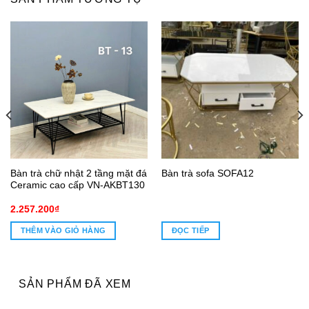
Bàn trà chữ nhật 2 tầng mặt đá
Bàn trà sofa SOFA12
Ceramic cao cấp VN-AKBT130
2.257.200
₫
THÊM VÀO GIỎ HÀNG
ĐỌC TIẾP
SẢN PHẨM ĐÃ XEM