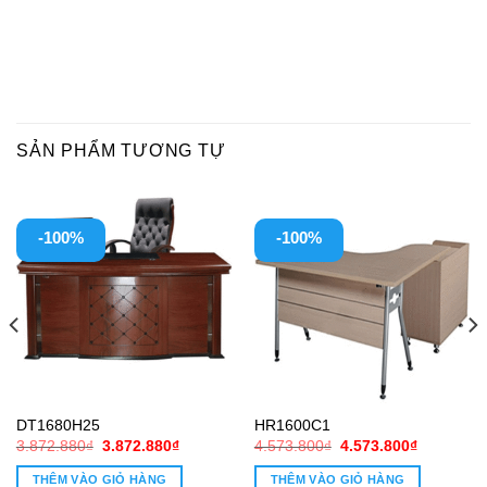
SẢN PHẨM TƯƠNG TỰ
-100%
-100%
DT1680H25
HR1600C1
Giá
Giá
Giá
Giá
3.872.880
₫
3.872.880
₫
4.573.800
₫
4.573.800
₫
gốc
hiện
gốc
hiện
là:
tại
là:
tại
THÊM VÀO GIỎ HÀNG
THÊM VÀO GIỎ HÀNG