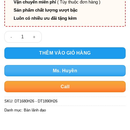
Vận chuyển miễn phí
( Tùy thuộc đơn hàng )
Sản phẩm chất lượng vượt bậc
Luôn có nhiều ưu đãi tặng kèm
DT1680H26 - DT1890H26 số lượng
THÊM VÀO GIỎ HÀNG
Ms. Huyền
Call
SKU:
DT1680H26 - DT1890H26
Danh mục:
Bàn lãnh đạo