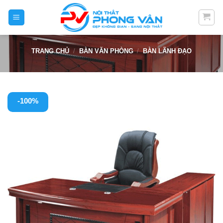
Skip
to
content
TRANG CHỦ
/
BÀN VĂN PHÒNG
/
BÀN LÃNH ĐẠO
-100%