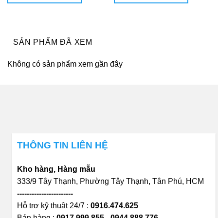
3.872.880₫.
là:
4.573.800₫.
là:
0₫.
3.872.880₫.
4.573.800
SẢN PHẨM ĐÃ XEM
Không có sản phẩm xem gần đây
THÔNG TIN LIÊN HỆ
Kho hàng, Hàng mẫu
333/9 Tây Thạnh, Phường Tây Thạnh, Tân Phú, HCM
-----------------------
Hỗ trợ kỹ thuật 24/7 :
0916.474.625
Bán hàng :
0917.999.855 - 0944.888.776