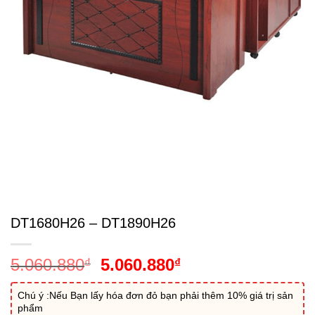
DT1680H26 – DT1890H26
Giá
Giá
5.060.880
5.060.880
₫
₫
gốc
hiện
là:
tại
Chú ý :Nếu Bạn lấy hóa đơn đỏ bạn phải thêm 10% giá trị sản
phẩm
5.060.880₫.
là: