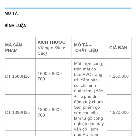
MÔ TẢ
BÌNH LUẬN
KÍCH THƯỚC
MÃ SẢN
MÔ TẢ –
(Rộng x Sâu x
GIÁ BÁN
PHẨM
CHẤT LIỆU
Cao)
Mặt lượn cong,
trên mặt có
1600 x 800 x
tấm PVC trang
DT 1680H26
4.260.000
760
trí. Yếm bàn
soi chỉ hình
quả trám. (Hộc
+ Tủ phụ di
động tuỳ chọn)
Sản phẩm gỗ
1800 x 900 x
DT 1890H26
4.520.000
sơn cao cấp
760
làm từ gỗ công
nghiệp dán dấy
vân gỗ , sơn
phủ PU trang