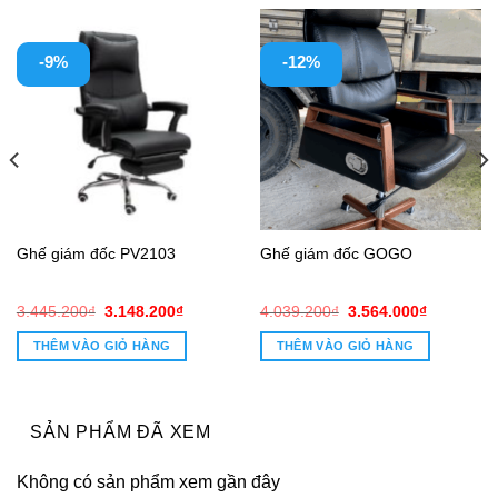
-9%
-12%
Ghế giám đốc PV2103
Ghế giám đốc GOGO
Giá
Giá
Giá
Giá
3.445.200
₫
3.148.200
₫
4.039.200
₫
3.564.000
₫
gốc
hiện
gốc
hiện
là:
tại
là:
tại
THÊM VÀO GIỎ HÀNG
THÊM VÀO GIỎ HÀNG
3.445.200₫.
là:
4.039.200₫.
là:
0₫.
3.148.200₫.
3.564.000
SẢN PHẨM ĐÃ XEM
Không có sản phẩm xem gần đây