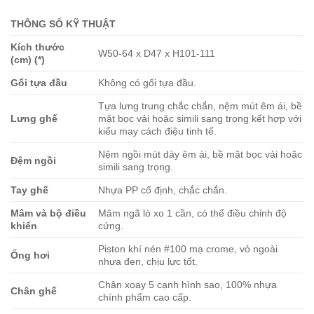
THÔNG SỐ KỸ THUẬT
Kích thước
W50-64 x D47 x H101-111
(cm) (*)
Gối tựa đầu
Không có gối tựa đầu.
Tựa lưng trung chắc chắn, nệm mút êm ái, bề
Lưng ghế
mặt bọc vải hoặc simili sang trọng kết hợp với
kiểu may cách điệu tinh tế.
Nệm ngồi mút dày êm ái, bề mặt bọc vải hoặc
Đệm ngồi
simili sang trọng.
Tay ghế
Nhựa PP cố định, chắc chắn.
Mâm và bộ điều
Mâm ngã lò xo 1 cần, có thể điều chỉnh độ
khiển
cứng.
Piston khí nén #100 mạ crome, vỏ ngoài
Ống hơi
nhựa đen, chịu lực tốt.
Chân xoay 5 cạnh hình sao, 100% nhựa
Chân ghế
chính phẩm cao cấp.