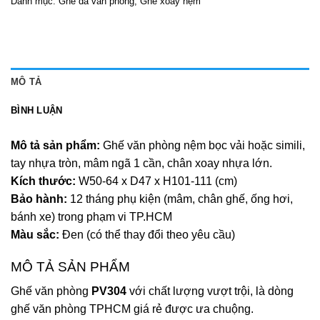
Danh mục:
Ghế da văn phòng
,
Ghế xoay nệm
MÔ TẢ
BÌNH LUẬN
Mô tả sản phẩm:
Ghế văn phòng nệm bọc vải hoặc simili,
tay nhựa tròn, mâm ngã 1 cần, chân xoay nhựa lớn.
Kích thước:
W50-64 x D47 x H101-111 (cm)
Bảo hành:
12 tháng phụ kiện (mâm, chân ghế, ống hơi,
bánh xe) trong phạm vi TP.HCM
Màu sắc:
Đen (có thể thay đổi theo yêu cầu)
MÔ TẢ SẢN PHẨM
Ghế văn phòng
PV304
với chất lượng vượt trội, là dòng
ghế văn phòng TPHCM giá rẻ được ưa chuộng.