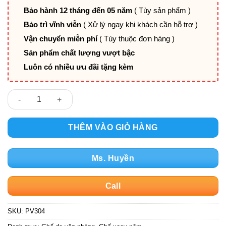
Bảo hành 12 tháng đến 05 năm
( Tùy sản phẩm )
Bảo trì vĩnh viễn
( Xử lý ngay khi khách cần hỗ trợ )
Vận chuyển miễn phí
( Tùy thuộc đơn hàng )
Sản phẩm chất lượng vượt bậc
Luôn có nhiều ưu đãi tặng kèm
Ghế bọc da lưng trung PV304 số lượng
THÊM VÀO GIỎ HÀNG
Ms. Huyền
Call
SKU:
PV304