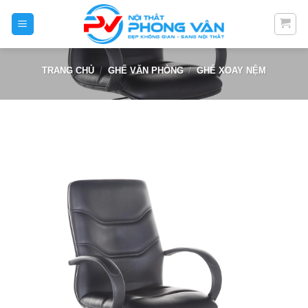
Skip
to
content
TRANG CHỦ
/
GHẾ VĂN PHÒNG
/
GHẾ XOAY NỆM