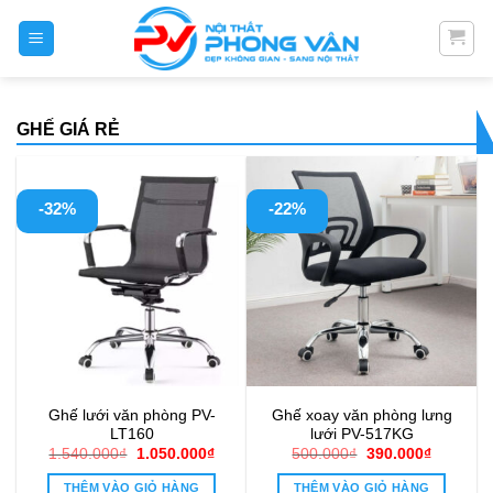
Skip
to
content
GHẾ GIÁ RẺ
-32%
-22%
Ghế lưới văn phòng PV-
Ghế xoay văn phòng lưng
LT160
lưới PV-517KG
Giá
Giá
Giá
Giá
1.540.000
₫
1.050.000
₫
500.000
₫
390.000
₫
gốc
hiện
gốc
hiện
là:
tại
là:
tại
THÊM VÀO GIỎ HÀNG
THÊM VÀO GIỎ HÀNG