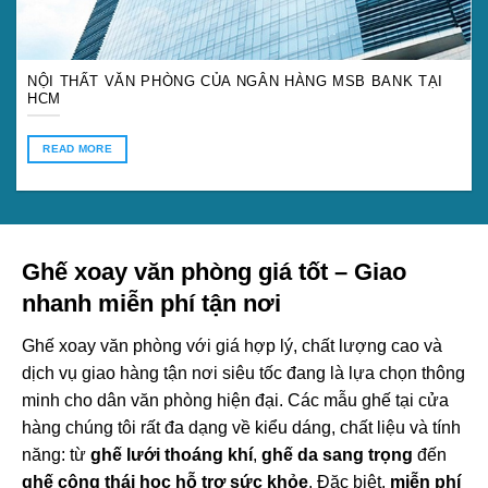
NỘI THẤT VĂN PHÒNG CỦA NGÂN HÀNG MSB BANK TẠI
HCM
READ MORE
Ghế xoay văn phòng giá tốt – Giao
nhanh miễn phí tận nơi
Ghế xoay văn phòng với giá hợp lý, chất lượng cao và
dịch vụ giao hàng tận nơi siêu tốc đang là lựa chọn thông
minh cho dân văn phòng hiện đại. Các mẫu ghế tại cửa
hàng chúng tôi rất đa dạng về kiểu dáng, chất liệu và tính
năng: từ
ghế lưới thoáng khí
,
ghế da sang trọng
đến
ghế công thái học hỗ trợ sức khỏe
. Đặc biệt,
miễn phí