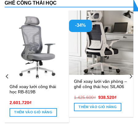
GHẾ CÔNG THÁI HỌC
-34%
Ghế xoay lưới văn phòng –
ghế công thái học SILA06
Ghế xoay lưới công thái
học RB-819B
Giá
Giá
1.425.600
₫
938.520
₫
gốc
hiện
2.601.720
₫
là:
tại
THÊM VÀO GIỎ HÀNG
1.425.600₫.
là:
THÊM VÀO GIỎ HÀNG
938.520₫.