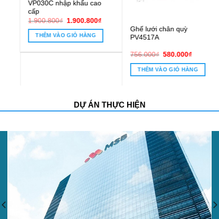
Ghế lưới chân quỳ
Ghế chân quỳ lưới PVC16C
PV4517A
0.800₫.
Giá
Giá
Giá
Giá
756.000
₫
580.000
₫
1.100.000
₫
850.000
₫
gốc
hiện
gốc
hiện
là:
tại
là:
tại
THÊM VÀO GIỎ HÀNG
THÊM VÀO GIỎ HÀNG
756.000₫.
là:
1.100.000₫.
là:
580.000₫.
850.000₫.
DỰ ÁN THỰC HIỆN