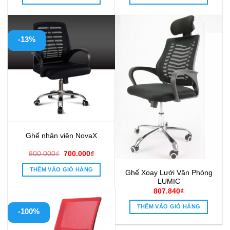
1.540.000₫.
là:
500.000₫.
là:
1.050.000₫.
390.000₫
-13%
Ghế nhân viên NovaX
Giá
Giá
800.000
₫
700.000
₫
gốc
hiện
là:
tại
THÊM VÀO GIỎ HÀNG
Ghế Xoay Lưới Văn Phòng
800.000₫.
là:
700.000₫.
LUMIC
807.840
₫
THÊM VÀO GIỎ HÀNG
-100%