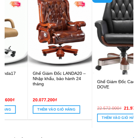
Ghế Giám Đốc LANDA20 –
Nhập khẩu, bảo hành 24
Ghế Giám Đốc Cao Cấp
tháng
DOVE
20.077.200
₫
Giá
Giá
22.572.000
₫
21.978.000
₫
THÊM VÀO GIỎ HÀNG
gốc
hiện
8.600₫.
là:
tại
THÊM VÀO GIỎ HÀNG
22.572.000₫.
là:
21.978