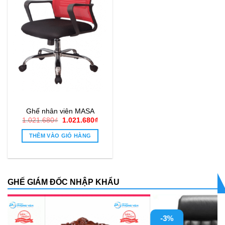
Ghế nhân viên MASA
Giá
Giá
1.021.680
₫
1.021.680
₫
gốc
hiện
là:
tại
THÊM VÀO GIỎ HÀNG
1.021.680₫.
là:
1.021.680₫.
GHẾ GIÁM ĐỐC NHẬP KHẨU
-3%